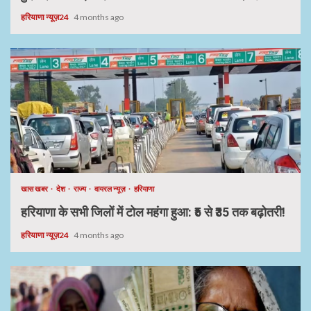
हरियाणा न्यूज़24
4 months ago
खास खबर
देश
राज्य
वायरल न्यूज़
हरियाणा
हरियाणा के सभी जिलों में टोल महंगा हुआ: ₹5 से ₹35 तक बढ़ोतरी!
हरियाणा न्यूज़24
4 months ago