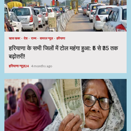
खास खबर
देश
राज्य
वायरल न्यूज़
हरियाणा
हरियाणा के सभी जिलों में टोल महंगा हुआ: ₹5 से ₹35 तक
बढ़ोतरी!
हरियाणा न्यूज़24
4 months ago