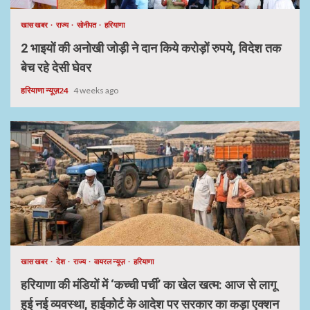
खास खबर
राज्य
सोनीपत
हरियाणा
2 भाइयों की अनोखी जोड़ी ने दान किये करोड़ों रुपये, विदेश तक
बेच रहे देसी घेवर
हरियाणा न्यूज़24
4 weeks ago
खास खबर
देश
राज्य
वायरल न्यूज़
हरियाणा
हरियाणा की मंडियों में ‘कच्ची पर्ची’ का खेल खत्म: आज से लागू
हुई नई व्यवस्था, हाईकोर्ट के आदेश पर सरकार का कड़ा एक्शन