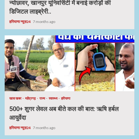
न्योछावर, खानपुर यूनिवर्सिटी में बनाई करोड़ों की
डिजिटल लाइब्रेरी..
हरियाणा न्यूज़24
7 months ago
खास खबर
महेंद्रगढ़
राज्य
स्वास्थ्य
हरियाणा
500+ शुगर लेवल अब बीते कल की बात: ऋषि हर्बल
आयुर्वेदा
हरियाणा न्यूज़24
7 months ago