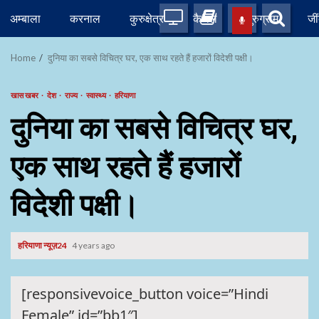
Skip
अम्बाला
करनाल
कुरुक्षेत्र
कैथल
गुरुग्राम
जी
to
content
Home
दुनिया का सबसे विचित्र घर, एक साथ रहते हैं हजारों विदेशी पक्षी।
खास खबर
देश
राज्य
स्वास्थ्य
हरियाणा
दुनिया का सबसे विचित्र घर,
एक साथ रहते हैं हजारों
विदेशी पक्षी।
हरियाणा न्यूज़24
4 years ago
[responsivevoice_button voice=”Hindi
Female” id=”bb1″]