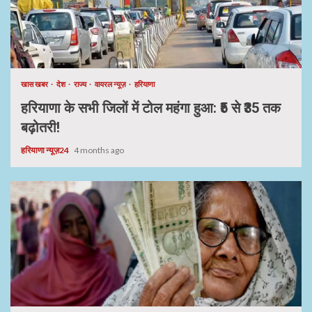
खास खबर
देश
राज्य
वायरल न्यूज़
हरियाणा
हरियाणा के सभी जिलों में टोल महंगा हुआ: ₹5 से ₹35 तक
बढ़ोतरी!
हरियाणा न्यूज़24
4 months ago