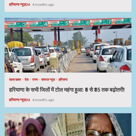
हरियाणा न्यूज़24
4 months ago
खास खबर
देश
राज्य
वायरल न्यूज़
हरियाणा
हरियाणा के सभी जिलों में टोल महंगा हुआ: ₹5 से ₹35 तक बढ़ोतरी!
हरियाणा न्यूज़24
4 months ago