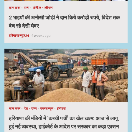
खास खबर
राज्य
सोनीपत
हरियाणा
2 भाइयों की अनोखी जोड़ी ने दान किये करोड़ों रुपये, विदेश तक
बेच रहे देसी घेवर
हरियाणा न्यूज़24
4 weeks ago
खास खबर
देश
राज्य
वायरल न्यूज़
हरियाणा
हरियाणा की मंडियों में ‘कच्ची पर्ची’ का खेल खत्म: आज से लागू
हुई नई व्यवस्था, हाईकोर्ट के आदेश पर सरकार का कड़ा एक्शन