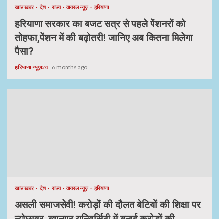
खास खबर
देश
राज्य
वायरल न्यूज़
हरियाणा
हरियाणा सरकार का बजट सत्र से पहले पेंशनरों को
तोहफा,पेंशन में की बढ़ोतरी! जानिए अब कितना मिलेगा
पैसा?
हरियाणा न्यूज़24
6 months ago
खास खबर
देश
राज्य
वायरल न्यूज़
हरियाणा
असली समाजसेवी! करोड़ों की दौलत बेटियों की शिक्षा पर
न्योछावर, खानपुर यूनिवर्सिटी में बनाई करोड़ों की