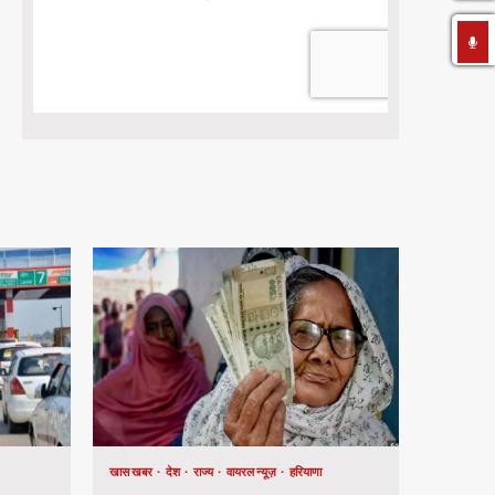
खास खबर
देश
राज्य
वायरल न्यूज़
हरियाणा