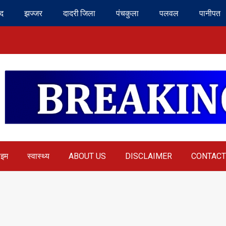
ंद
झज्जर
दादरी जिला
पंचकुला
पलवल
पानीपत
ाइम
स्वास्थ्य
ABOUT US
DISCLAIMER
CONTACT