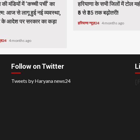
की मंडियों में ‘कच्ची पर्ची’ का
हरियाणा के सभी जिलों में टोल मह
म: आज से लागू हुई नई व्यवस्था,
₹5 से ₹35 तक बढ़ोतरी!
्ट के आदेश पर सरकार का कड़ा
हरियाणा न्यूज़24
4 months ago
यूज़24
4 months ago
Follow on Twitter
L
[
Tweets by Haryana news24