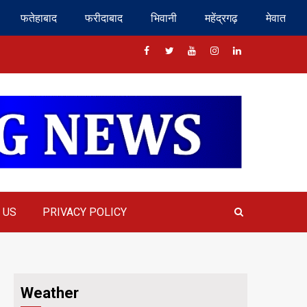
फतेहाबाद
फरीदाबाद
भिवानी
महेंद्रगढ़
मेवात
Facebook
Twitter
Youtube
Instragram
Linkedin
 US
PRIVACY POLICY
Weather