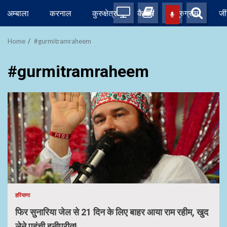
Skip
अम्बाला
करनाल
कुरुक्षेत्र
कैथल
गुरुग्राम
जी
to
content
Home
#gurmitramraheem
#gurmitramraheem
हरियाणा
फिर सुनारिया जेल से 21 दिन के लिए बाहर आया राम रहीम, खुद
लेने पहुंची हनीप्रीत!