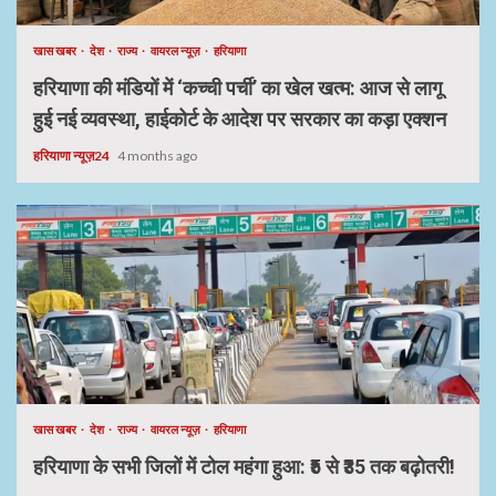
खास खबर
देश
राज्य
वायरल न्यूज़
हरियाणा
हरियाणा की मंडियों में ‘कच्ची पर्ची’ का खेल खत्म: आज से लागू
हुई नई व्यवस्था, हाईकोर्ट के आदेश पर सरकार का कड़ा एक्शन
हरियाणा न्यूज़24
4 months ago
खास खबर
देश
राज्य
वायरल न्यूज़
हरियाणा
हरियाणा के सभी जिलों में टोल महंगा हुआ: ₹5 से ₹35 तक बढ़ोतरी!