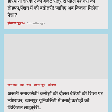
हरियाणा सरकार का बजट सत्र से पहले पेंशनरों को
तोहफा,पेंशन में की बढ़ोतरी! जानिए अब कितना मिलेगा
पैसा?
हरियाणा न्यूज़24
6 months ago
खास खबर
देश
राज्य
वायरल न्यूज़
हरियाणा
असली समाजसेवी! करोड़ों की दौलत बेटियों की शिक्षा पर
न्योछावर, खानपुर यूनिवर्सिटी में बनाई करोड़ों की
डिजिटल लाइब्रेरी..