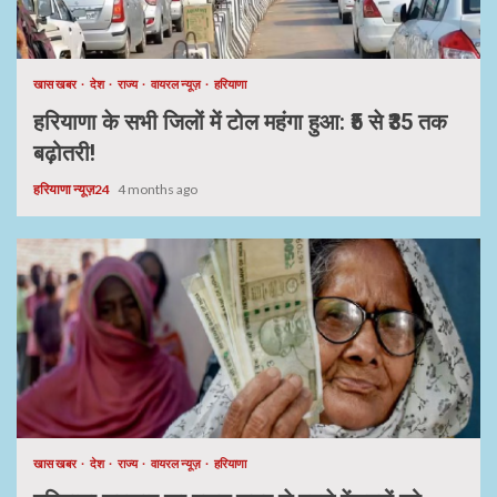
खास खबर
देश
राज्य
वायरल न्यूज़
हरियाणा
हरियाणा के सभी जिलों में टोल महंगा हुआ: ₹5 से ₹35 तक
बढ़ोतरी!
हरियाणा न्यूज़24
4 months ago
खास खबर
देश
राज्य
वायरल न्यूज़
हरियाणा