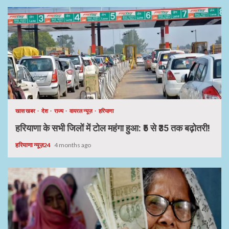
खास खबर
देश
राज्य
वायरल न्यूज़
हरियाणा
हरियाणा के सभी जिलों में टोल महंगा हुआ: ₹5 से ₹35 तक बढ़ोतरी!
हरियाणा न्यूज़24
4 months ago