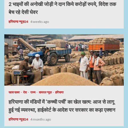
2 भाइयों की अनोखी जोड़ी ने दान किये करोड़ों रुपये, विदेश तक
बेच रहे देसी घेवर
हरियाणा न्यूज़24
4 weeks ago
खास खबर
देश
राज्य
वायरल न्यूज़
हरियाणा
हरियाणा की मंडियों में ‘कच्ची पर्ची’ का खेल खत्म: आज से लागू
हुई नई व्यवस्था, हाईकोर्ट के आदेश पर सरकार का कड़ा एक्शन
हरियाणा न्यूज़24
4 months ago