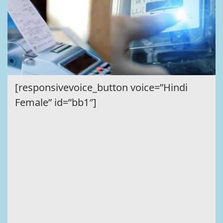
[responsivevoice_button voice=”Hindi
Female” id=”bb1″]