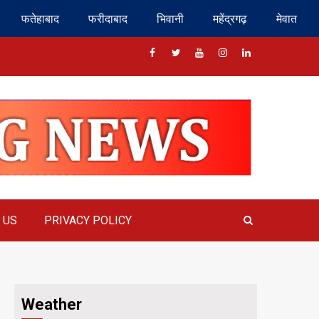
फतेहाबाद
फरीदाबाद
भिवानी
महेंद्रगढ़
मेवात
Facebook
Twitter
Youtube
Instragram
Linkedin
 US
PRIVACY POLICY
Weather