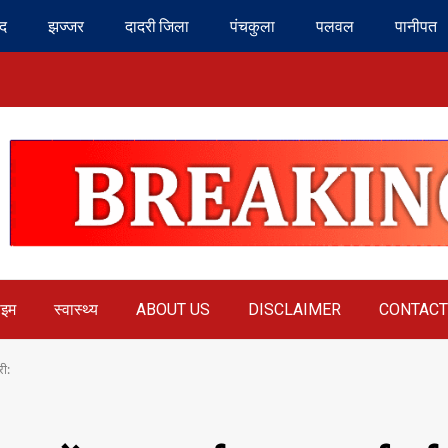
ंद
झज्जर
दादरी जिला
पंचकुला
पलवल
पानीपत
ाइम
स्वास्थ्य
ABOUT US
DISCLAIMER
CONTACT
री: