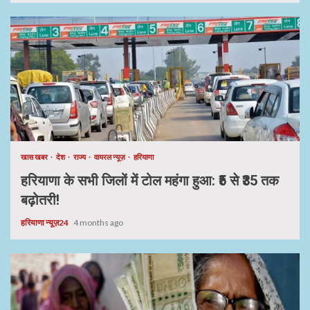
खास खबर
देश
राज्य
वायरल न्यूज़
हरियाणा
हरियाणा के सभी जिलों में टोल महंगा हुआ: ₹5 से ₹35 तक
बढ़ोतरी!
हरियाणा न्यूज़24
4 months ago