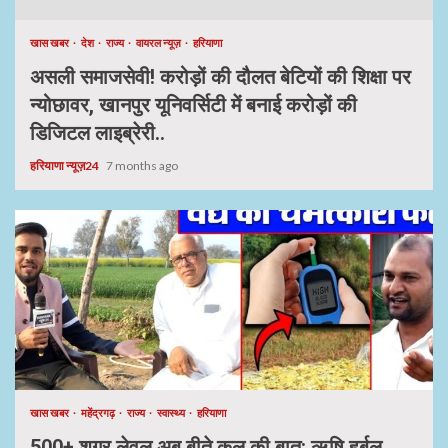
खास खबर
देश
राज्य
वायरल न्यूज़
हरियाणा
असली समाजसेवी! करोड़ों की दौलत बेटियों की शिक्षा पर
न्योछावर, खानपुर यूनिवर्सिटी में बनाई करोड़ों की
डिजिटल लाइब्रेरी..
हरियाणा न्यूज़24
7 months ago
खास खबर
महेंद्रगढ़
राज्य
स्वास्थ्य
हरियाणा
500+ शुगर लेवल अब बीते कल की बात: ऋषि हर्बल