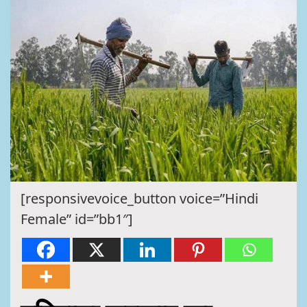
[responsivevoice_button voice=”Hindi
Female” id=”bb1″]