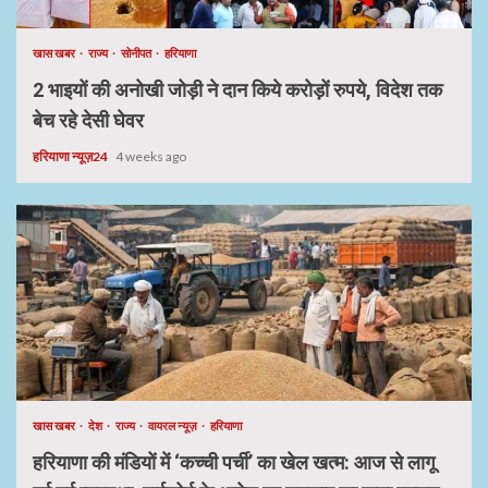
खास खबर
राज्य
सोनीपत
हरियाणा
2 भाइयों की अनोखी जोड़ी ने दान किये करोड़ों रुपये, विदेश तक
बेच रहे देसी घेवर
हरियाणा न्यूज़24
4 weeks ago
खास खबर
देश
राज्य
वायरल न्यूज़
हरियाणा
हरियाणा की मंडियों में ‘कच्ची पर्ची’ का खेल खत्म: आज से लागू