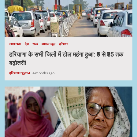
खास खबर
देश
राज्य
वायरल न्यूज़
हरियाणा
हरियाणा के सभी जिलों में टोल महंगा हुआ: ₹5 से ₹35 तक
बढ़ोतरी!
हरियाणा न्यूज़24
4 months ago